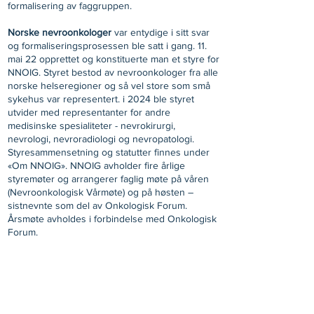
formalisering av faggruppen.
Norske nevroonkologer
var entydige i sitt svar
og formaliseringsprosessen ble satt i gang. 11.
mai 22 opprettet og konstituerte man et styre for
NNOIG. Styret bestod av nevroonkologer fra alle
norske helseregioner og så vel store som små
sykehus var representert. i 2024 ble styret
utvider med representanter for andre
medisinske spesialiteter - nevrokirurgi,
nevrologi, nevroradiologi og nevropatologi.
Styresammensetning og statutter finnes under
«Om NNOIG». NNOIG avholder fire årlige
styremøter og arrangerer faglig møte på våren
(Nevroonkologisk Vårmøte) og på høsten –
sistnevnte som del av Onkologisk Forum.
Årsmøte avholdes i forbindelse med Onkologisk
Forum.